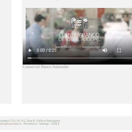
Comercial Banco Santander
ptiembre 2155, Of. 411, Torre B - Edificio Panorámico
ndres@syncronix.cl
- Providencia - Santiago - CHILE