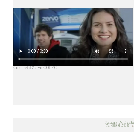
Comercial Zervo COPEC
Syncronix - Av. 11 de Se
Tel. +569 98173153 -
a