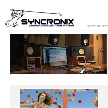
POST PRODUCCIO
1
2
3
4
5
6
7